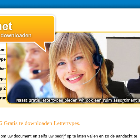
ome
types
bats
ypes
p 25
orum
26 Gratis te downloaden Lettertypes.
 om uw document en zelfs uw bedrijf op te laten vallen en zo de aandacht te