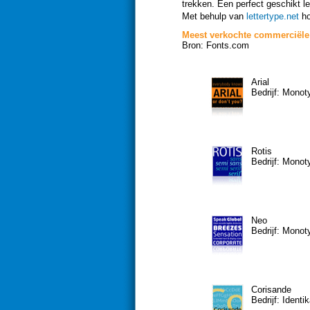
trekken. Een perfect geschikt l
Met behulp van
lettertype.net
ho
Meest verkochte commerciële 
Bron: Fonts.com
Arial
Bedrijf: Mono
Rotis
Bedrijf: Mono
Neo
Bedrijf: Mono
Corisande
Bedrijf: Identik