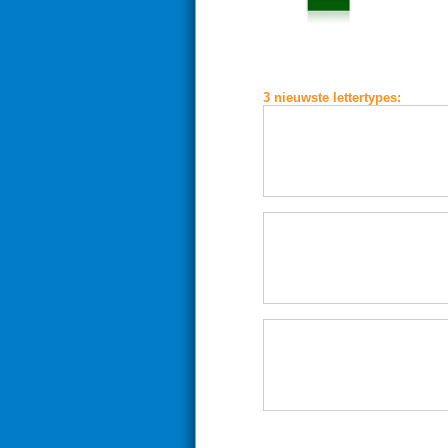
3 nieuwste
lettertype
s: