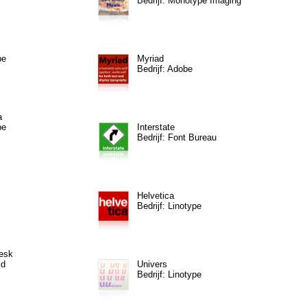
Bedrijf: Monotype Imaging
pe
Myriad
Bedrijf: Adobe
a
pe
Interstate
Bedrijf: Font Bureau
Helvetica
Bedrijf: Linotype
esk
ld
Univers
Bedrijf: Linotype