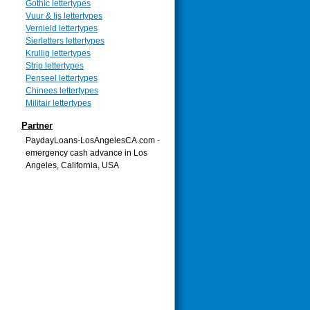
Gothic lettertypes
Vuur & Ijs lettertypes
Vernield lettertypes
Sierletters lettertypes
Krullig lettertypes
Strip lettertypes
Penseel lettertypes
Chinees lettertypes
Militair lettertypes
Partner
PaydayLoans-LosAngelesCA.com -
emergency cash advance in Los
Angeles, California, USA