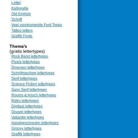
Letter
Kalligrafie
Old English
Schrift
Veel voorkomende Font Types
Tattoo letters
Graffiti Fonts
Thema's
(gratis lettertypes)
Rock Band lettertypes
Pixels lettertypes
Diversen lettertypes
Schrijfmachine lettertypes
Serif lettertypes
Science Fiction lettertypes
Sans Serif lettertypes
Rooms & Arisch lettertypes
Retro lettertypes
Digitaal lettertypes
Gruwel lettertypes
Vakantie lettertypes
Handgeschreven lettertypes
Groovy lettertypes
Graffiti lettertypes