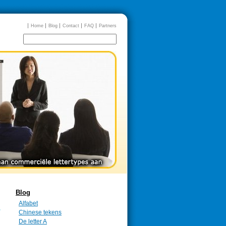
Home
Blog
Contact
FAQ
Partners
Blog
Alfabet
Chinese tekens
De letter A