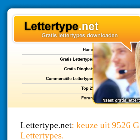
Home
Gratis Lettertypes
Gratis Dingbats
Commerciële Lettertypes
Top 25
Forum
Lettertype.net
: keuze uit 9526 G
Lettertypes.