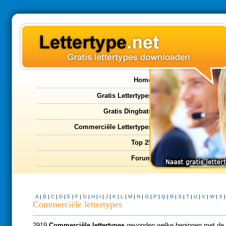
Home
Gratis Lettertypes
Gratis Dingbats
Commerciële Lettertypes
Top 25
Forum
A
|
B
|
C
|
D
|
E
|
F
|
G
|
H
|
I
|
J
|
K
|
L
|
M
|
N
|
O
|
P
|
Q
|
R
|
S
|
T
|
U
|
V
|
W
|
X
Commerciële lettertypes
2919
Commerciële lettertypes
gevonden welke beginnen met de