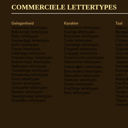
COMMERCIELE LETTERTYPES
Gelegenheid
Karakter
Taal
Verjaardag lettertypes
Assertieve lettertypes
Arabisc
Bekronings lettertypes
Rustige lettertypes
Bengaal
Baby lettertypes
Klassieke lettertypes
Chinese
Verjaardags lettertypes
Coole lettertypes
Chinese
Kerts lettertypes
Gevoelige lettertypes
Indisch
Pasen lettertypes
Elegante lettertypes
Gujarati
Vaderdag lettertypes
Grappige lettertypes
Gurmukh
Vriendschaps lettertypes
Futuristische lettertypes
Hebreeu
Beterschaps lettertypes
Historische lettertypes
Japanse
Halloween lettertypes
Kannada
Industri�le Lettertypes
Toewijdings lettertypes
Koreaan
Bescheiden lettertypes
Moederdag lettertypes
Latin 1 
Natuurlijke lettertypes
Feest lettertypes
Malayal
Serieuze lettertypes
Sports lettertypes
Pan-Eur
Stoere lettertypes
Sympathie lettertypes
Tamil l
Krachtige lettertypes
Bedank lettertypes
Telugu 
Rare lettertypes
Valentijnsdag lettertypes
Thaana 
Huwelijks lettertypes
Thaise 
Vietnam