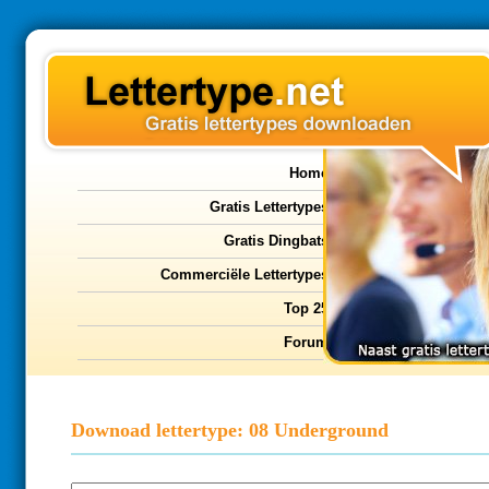
Home
Gratis Lettertypes
Gratis Dingbats
Commerciële Lettertypes
Top 25
Forum
Downoad lettertype: 08 Underground