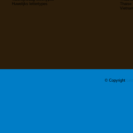
Huwelijks lettertypes
Thaise 
Vietnam
© Copyright
Let