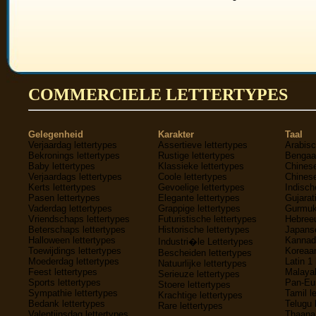
COMMERCIELE LETTERTYPES
Gelegenheid
Karakter
Taal
Verjaardag lettertypes
Assertieve lettertypes
Arabisc
Bekronings lettertypes
Rustige lettertypes
Bengaal
Baby lettertypes
Klassieke lettertypes
Chinese
Verjaardags lettertypes
Coole lettertypes
Chinese
Kerts lettertypes
Gevoelige lettertypes
Indisch
Pasen lettertypes
Elegante lettertypes
Gujarati
Vaderdag lettertypes
Grappige lettertypes
Gurmukh
Vriendschaps lettertypes
Futuristische lettertypes
Hebreeu
Beterschaps lettertypes
Historische lettertypes
Japanse
Halloween lettertypes
Kannada
Industri�le Lettertypes
Toewijdings lettertypes
Koreaan
Bescheiden lettertypes
Moederdag lettertypes
Latin 1 
Natuurlijke lettertypes
Feest lettertypes
Malayal
Serieuze lettertypes
Sports lettertypes
Pan-Eur
Stoere lettertypes
Sympathie lettertypes
Tamil l
Krachtige lettertypes
Bedank lettertypes
Telugu 
Rare lettertypes
Valentijnsdag lettertypes
Thaana 