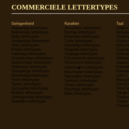
COMMERCIELE LETTERTYPES
Gelegenheid
Karakter
Taal
Verjaardag lettertypes
Assertieve lettertypes
Arabisc
Bekronings lettertypes
Rustige lettertypes
Bengaal
Baby lettertypes
Klassieke lettertypes
Chinese
Verjaardags lettertypes
Coole lettertypes
Chinese
Kerts lettertypes
Gevoelige lettertypes
Indisch
Pasen lettertypes
Elegante lettertypes
Gujarati
Vaderdag lettertypes
Grappige lettertypes
Gurmukh
Vriendschaps lettertypes
Futuristische lettertypes
Hebreeu
Beterschaps lettertypes
Historische lettertypes
Japanse
Halloween lettertypes
Kannada
Industri�le Lettertypes
Toewijdings lettertypes
Koreaan
Bescheiden lettertypes
Moederdag lettertypes
Latin 1 
Natuurlijke lettertypes
Feest lettertypes
Malayal
Serieuze lettertypes
Sports lettertypes
Pan-Eur
Stoere lettertypes
Sympathie lettertypes
Tamil l
Krachtige lettertypes
Bedank lettertypes
Telugu 
Rare lettertypes
Valentijnsdag lettertypes
Thaana 
Huwelijks lettertypes
Thaise 
Vietnam