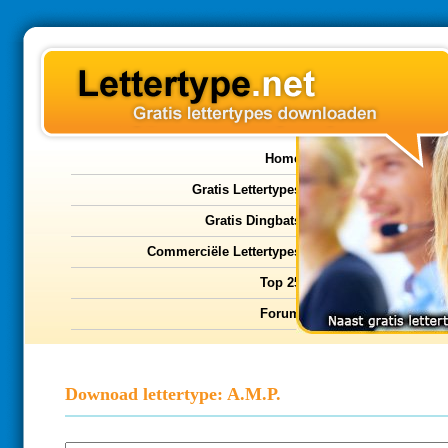
Home
Gratis Lettertypes
Gratis Dingbats
Commerciële Lettertypes
Top 25
Forum
Downoad lettertype: A.M.P.