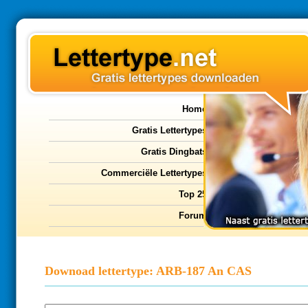
Home
Gratis Lettertypes
Gratis Dingbats
Commerciële Lettertypes
Top 25
Forum
Downoad lettertype: ARB-187 An CAS