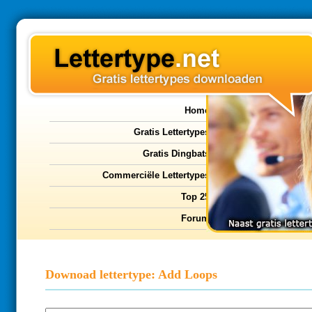
Home
Gratis Lettertypes
Gratis Dingbats
Commerciële Lettertypes
Top 25
Forum
Downoad lettertype: Add Loops