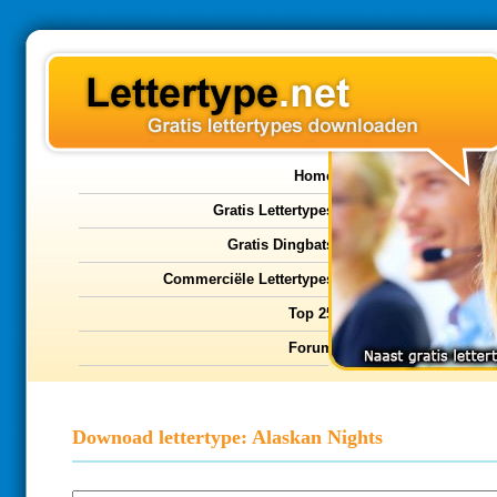
Home
Gratis Lettertypes
Gratis Dingbats
Commerciële Lettertypes
Top 25
Forum
Downoad lettertype: Alaskan Nights