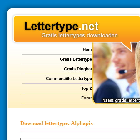
Home
Gratis Lettertypes
Gratis Dingbats
Commerciële Lettertypes
Top 25
Forum
Downoad lettertype: Alphapix