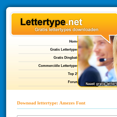
Home
Gratis Lettertypes
Gratis Dingbats
Commerciële Lettertypes
Top 25
Forum
Downoad lettertype: Amezes Font