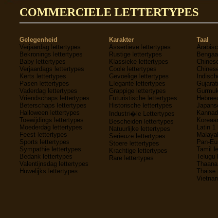
COMMERCIELE LETTERTYPES
Gelegenheid
Karakter
Taal
Verjaardag lettertypes
Assertieve lettertypes
Arabisc
Bekronings lettertypes
Rustige lettertypes
Bengaal
Baby lettertypes
Klassieke lettertypes
Chinese
Verjaardags lettertypes
Coole lettertypes
Chinese
Kerts lettertypes
Gevoelige lettertypes
Indisch
Pasen lettertypes
Elegante lettertypes
Gujarati
Vaderdag lettertypes
Grappige lettertypes
Gurmukh
Vriendschaps lettertypes
Futuristische lettertypes
Hebreeu
Beterschaps lettertypes
Historische lettertypes
Japanse
Halloween lettertypes
Kannada
Industri�le Lettertypes
Toewijdings lettertypes
Koreaan
Bescheiden lettertypes
Moederdag lettertypes
Latin 1 
Natuurlijke lettertypes
Feest lettertypes
Malayal
Serieuze lettertypes
Sports lettertypes
Pan-Eur
Stoere lettertypes
Sympathie lettertypes
Tamil l
Krachtige lettertypes
Bedank lettertypes
Telugu 
Rare lettertypes
Valentijnsdag lettertypes
Thaana 
Huwelijks lettertypes
Thaise 
Vietnam