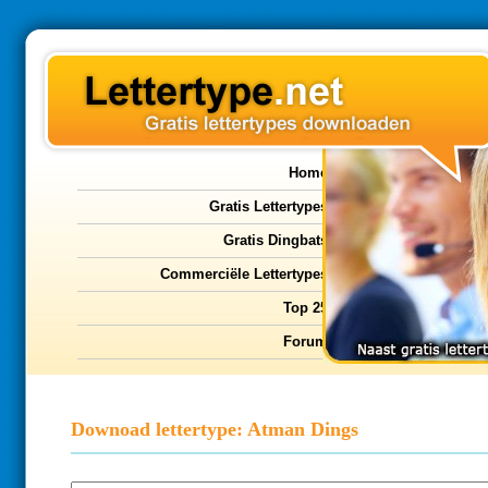
Home
Gratis Lettertypes
Gratis Dingbats
Commerciële Lettertypes
Top 25
Forum
Downoad lettertype: Atman Dings