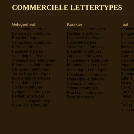
COMMERCIELE LETTERTYPES
Gelegenheid
Karakter
Taal
Verjaardag lettertypes
Assertieve lettertypes
Arabisc
Bekronings lettertypes
Rustige lettertypes
Bengaal
Baby lettertypes
Klassieke lettertypes
Chinese
Verjaardags lettertypes
Coole lettertypes
Chinese
Kerts lettertypes
Gevoelige lettertypes
Indisch
Pasen lettertypes
Elegante lettertypes
Gujarati
Vaderdag lettertypes
Grappige lettertypes
Gurmukh
Vriendschaps lettertypes
Futuristische lettertypes
Hebreeu
Beterschaps lettertypes
Historische lettertypes
Japanse
Halloween lettertypes
Kannada
Industri�le Lettertypes
Toewijdings lettertypes
Koreaan
Bescheiden lettertypes
Moederdag lettertypes
Latin 1 
Natuurlijke lettertypes
Feest lettertypes
Malayal
Serieuze lettertypes
Sports lettertypes
Pan-Eur
Stoere lettertypes
Sympathie lettertypes
Tamil l
Krachtige lettertypes
Bedank lettertypes
Telugu 
Rare lettertypes
Valentijnsdag lettertypes
Thaana 
Huwelijks lettertypes
Thaise 
Vietnam