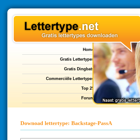
Home
Gratis Lettertypes
Gratis Dingbats
Commerciële Lettertypes
Top 25
Forum
Downoad lettertype: Backstage-PassA