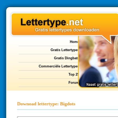
Home
Gratis Lettertypes
Gratis Dingbats
Commerciële Lettertypes
Top 25
Forum
Downoad lettertype: Bigdots