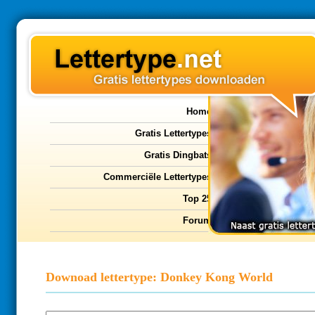
Home
Gratis Lettertypes
Gratis Dingbats
Commerciële Lettertypes
Top 25
Forum
Downoad lettertype: Donkey Kong World