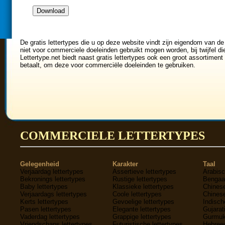
De gratis lettertypes die u op deze website vindt zijn eigendom van de
niet voor commerciele doeleinden gebruikt mogen worden, bij twijfel di
Lettertype.net biedt naast gratis lettertypes ook een groot assortiment 
betaalt, om deze voor commerciële doeleinden te gebruiken.
COMMERCIELE LETTERTYPES
Gelegenheid
Karakter
Taal
Verjaardag lettertypes
Assertieve lettertypes
Arabisc
Bekronings lettertypes
Rustige lettertypes
Bengaal
Baby lettertypes
Klassieke lettertypes
Chinese
Verjaardags lettertypes
Coole lettertypes
Chinese
Kerts lettertypes
Gevoelige lettertypes
Indisch
Pasen lettertypes
Elegante lettertypes
Gujarati
Vaderdag lettertypes
Grappige lettertypes
Gurmukh
Vriendschaps lettertypes
Futuristische lettertypes
Hebreeu