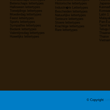
Beterschaps lettertypes
Historische lettertypes
Japanse
Halloween lettertypes
Kannada
Industri�le Lettertypes
Toewijdings lettertypes
Koreaan
Bescheiden lettertypes
Moederdag lettertypes
Latin 1 
Natuurlijke lettertypes
Feest lettertypes
Malayal
Serieuze lettertypes
Sports lettertypes
Pan-Eur
Stoere lettertypes
Sympathie lettertypes
Tamil l
Krachtige lettertypes
Bedank lettertypes
Telugu 
Rare lettertypes
Valentijnsdag lettertypes
Thaana 
Huwelijks lettertypes
Thaise 
Vietnam
© Copyright
Let