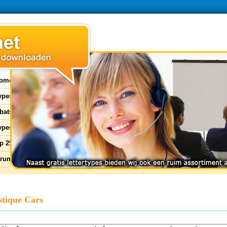
ome
types
bats
ypes
p 25
orum
stique Cars