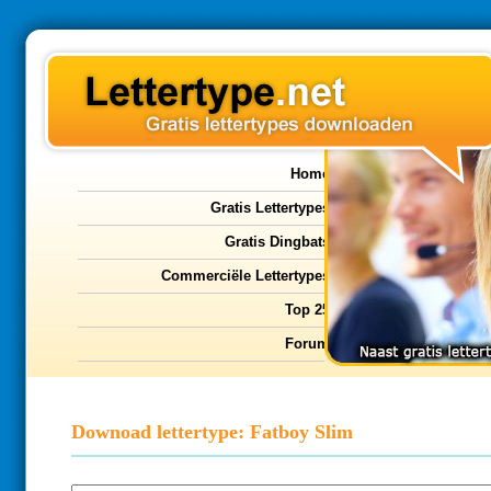
Home
Gratis Lettertypes
Gratis Dingbats
Commerciële Lettertypes
Top 25
Forum
Downoad lettertype: Fatboy Slim