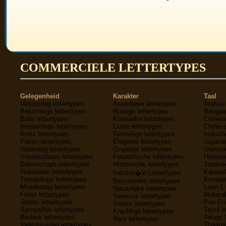
COMMERCIELE LETTERTYPES
Gelegenheid
Karakter
Taal
Verjaardag lettertypes
Assertieve lettertypes
Arabisc
Bekronings lettertypes
Rustige lettertypes
Bengaal
Baby lettertypes
Klassieke lettertypes
Chinese
Verjaardags lettertypes
Coole lettertypes
Chinese
Kerts lettertypes
Gevoelige lettertypes
Indisch
Pasen lettertypes
Elegante lettertypes
Gujarati
Vaderdag lettertypes
Grappige lettertypes
Gurmukh
Vriendschaps lettertypes
Futuristische lettertypes
Hebreeu
Beterschaps lettertypes
Historische lettertypes
Japanse
Halloween lettertypes
Kannada
Industri�le Lettertypes
Toewijdings lettertypes
Koreaan
Bescheiden lettertypes
Moederdag lettertypes
Latin 1 
Natuurlijke lettertypes
Feest lettertypes
Malayal
Serieuze lettertypes
Sports lettertypes
Pan-Eur
Stoere lettertypes
Sympathie lettertypes
Tamil l
Krachtige lettertypes
Bedank lettertypes
Telugu 
Rare lettertypes
Valentijnsdag lettertypes
Thaana 