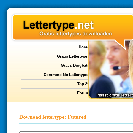
Home
Gratis Lettertypes
Gratis Dingbats
Commerciële Lettertypes
Top 25
Forum
Downoad lettertype: Futured