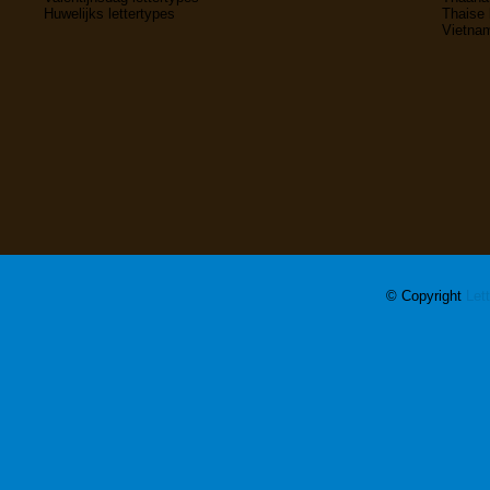
Huwelijks lettertypes
Thaise 
Vietnam
© Copyright
Let