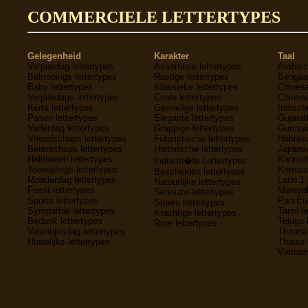
COMMERCIELE LETTERTYPES
Gelegenheid
Karakter
Taal
Verjaardag lettertypes
Assertieve lettertypes
Arabisc
Bekronings lettertypes
Rustige lettertypes
Bengaal
Baby lettertypes
Klassieke lettertypes
Chinese
Verjaardags lettertypes
Coole lettertypes
Chinese
Kerts lettertypes
Gevoelige lettertypes
Indisch
Pasen lettertypes
Elegante lettertypes
Gujarati
Vaderdag lettertypes
Grappige lettertypes
Gurmukh
Vriendschaps lettertypes
Futuristische lettertypes
Hebreeu
Beterschaps lettertypes
Historische lettertypes
Japanse
Halloween lettertypes
Kannada
Industri�le Lettertypes
Toewijdings lettertypes
Koreaan
Bescheiden lettertypes
Moederdag lettertypes
Latin 1 
Natuurlijke lettertypes
Feest lettertypes
Malayal
Serieuze lettertypes
Sports lettertypes
Pan-Eur
Stoere lettertypes
Sympathie lettertypes
Tamil l
Krachtige lettertypes
Bedank lettertypes
Telugu 
Rare lettertypes
Valentijnsdag lettertypes
Thaana 
Huwelijks lettertypes
Thaise 
Vietnam