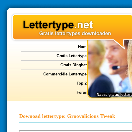
Home
Gratis Lettertypes
Gratis Dingbats
Commerciële Lettertypes
Top 25
Forum
Downoad lettertype: Groovalicious Tweak