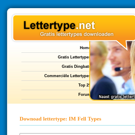
Home
Gratis Lettertypes
Gratis Dingbats
Commerciële Lettertypes
Top 25
Forum
Downoad lettertype: IM Fell Types