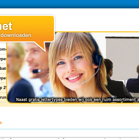
ome
types
bats
ypes
p 25
orum
s