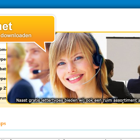
ome
types
bats
ypes
p 25
orum
aps