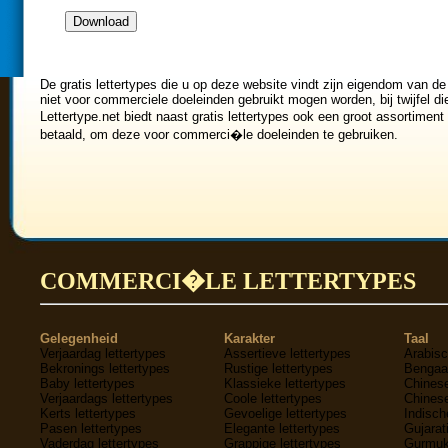
De gratis lettertypes die u op deze website vindt zijn eigendom van de
niet voor commerciele doeleinden gebruikt mogen worden, bij twijfel di
Lettertype.net biedt naast gratis lettertypes ook een groot assortiment
betaald, om deze voor commerci�le doeleinden te gebruiken.
COMMERCI�LE LETTERTYPES
Gelegenheid
Karakter
Taal
Verjaardag lettertypes
Assertieve lettertypes
Arabisc
Bekronings lettertypes
Rustige lettertypes
Bengaal
Baby lettertypes
Klassieke lettertypes
Chinese
Verjaardags lettertypes
Coole lettertypes
Chinese
Kerts lettertypes
Gevoelige lettertypes
Indisch
Pasen lettertypes
Elegante lettertypes
Gujarati
Vaderdag lettertypes
Grappige lettertypes
Gurmukh