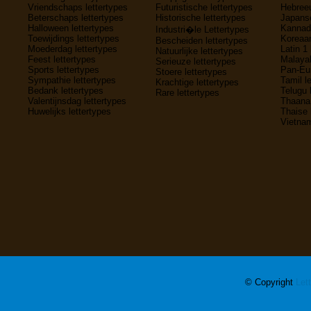
Vriendschaps lettertypes
Futuristische lettertypes
Hebreeu
Beterschaps lettertypes
Historische lettertypes
Japanse
Halloween lettertypes
Kannada
Industri�le Lettertypes
Toewijdings lettertypes
Koreaan
Bescheiden lettertypes
Moederdag lettertypes
Latin 1 
Natuurlijke lettertypes
Feest lettertypes
Malayal
Serieuze lettertypes
Sports lettertypes
Pan-Eur
Stoere lettertypes
Sympathie lettertypes
Tamil l
Krachtige lettertypes
Bedank lettertypes
Telugu 
Rare lettertypes
Valentijnsdag lettertypes
Thaana 
Huwelijks lettertypes
Thaise 
Vietnam
© Copyright
Let