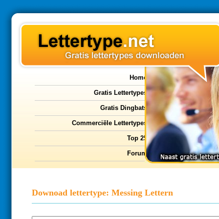
Home
Gratis Lettertypes
Gratis Dingbats
Commerciële Lettertypes
Top 25
Forum
Downoad lettertype: Messing Lettern