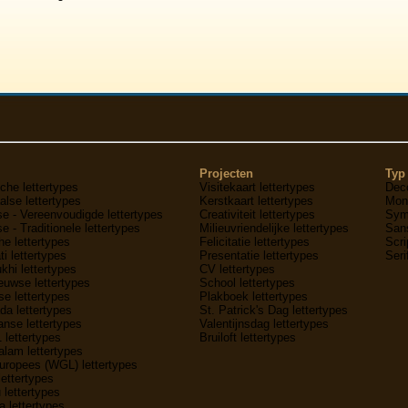
Projecten
Typ 
che lettertypes
Visitekaart lettertypes
Deco
lse lettertypes
Kerstkaart lettertypes
Mon
e - Vereenvoudigde lettertypes
Creativiteit lettertypes
Symb
e - Traditionele lettertypes
Milieuvriendelijke lettertypes
Sans
he lettertypes
Felicitatie lettertypes
Scri
ti lettertypes
Presentatie lettertypes
Seri
hi lettertypes
CV lettertypes
uwse lettertypes
School lettertypes
e lettertypes
Plakboek lettertypes
a lettertypes
St. Patrick's Dag lettertypes
nse lettertypes
Valentijnsdag lettertypes
1 lettertypes
Bruiloft lettertypes
lam lettertypes
uropees (WGL) lettertypes
lettertypes
 lettertypes
 lettertypes