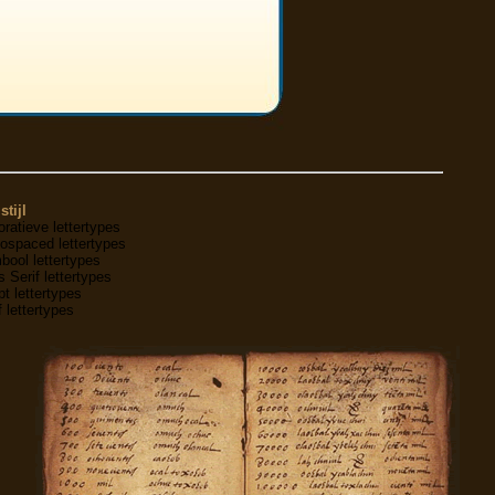
stijl
ratieve lettertypes
ospaced lettertypes
ool lettertypes
 Serif lettertypes
pt lettertypes
f lettertypes