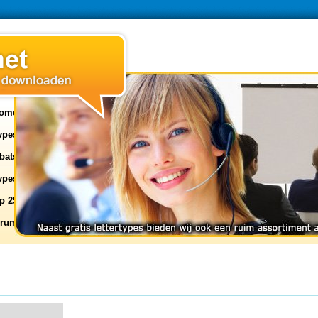
ome
types
bats
ypes
p 25
orum