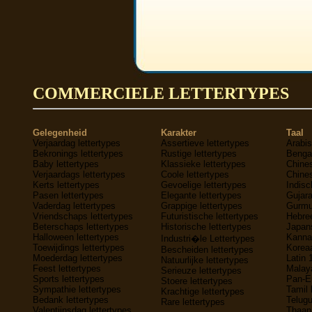
COMMERCIELE LETTERTYPES
Gelegenheid
Karakter
Taal
Verjaardag lettertypes
Assertieve lettertypes
Arabis
Bekronings lettertypes
Rustige lettertypes
Bengaa
Baby lettertypes
Klassieke lettertypes
Chines
Verjaardags lettertypes
Coole lettertypes
Chines
Kerts lettertypes
Gevoelige lettertypes
Indisc
Pasen lettertypes
Elegante lettertypes
Gujara
Vaderdag lettertypes
Grappige lettertypes
Gurmuk
Vriendschaps lettertypes
Futuristische lettertypes
Hebree
Beterschaps lettertypes
Historische lettertypes
Japans
Halloween lettertypes
Kannad
Industri�le Lettertypes
Toewijdings lettertypes
Koreaa
Bescheiden lettertypes
Moederdag lettertypes
Latin 
Natuurlijke lettertypes
Feest lettertypes
Malaya
Serieuze lettertypes
Sports lettertypes
Pan-E
Stoere lettertypes
Sympathie lettertypes
Tamil 
Krachtige lettertypes
Bedank lettertypes
Telugu
Rare lettertypes
Valentijnsdag lettertypes
Thaana