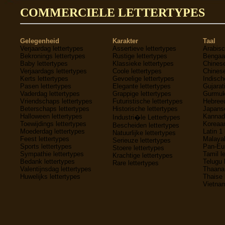
COMMERCIELE LETTERTYPES
Gelegenheid
Karakter
Taal
Verjaardag lettertypes
Assertieve lettertypes
Arabisc
Bekronings lettertypes
Rustige lettertypes
Bengaal
Baby lettertypes
Klassieke lettertypes
Chinese
Verjaardags lettertypes
Coole lettertypes
Chinese
Kerts lettertypes
Gevoelige lettertypes
Indisch
Pasen lettertypes
Elegante lettertypes
Gujarati
Vaderdag lettertypes
Grappige lettertypes
Gurmukh
Vriendschaps lettertypes
Futuristische lettertypes
Hebreeu
Beterschaps lettertypes
Historische lettertypes
Japanse
Halloween lettertypes
Kannada
Industri�le Lettertypes
Toewijdings lettertypes
Koreaan
Bescheiden lettertypes
Moederdag lettertypes
Latin 1 
Natuurlijke lettertypes
Feest lettertypes
Malayal
Serieuze lettertypes
Sports lettertypes
Pan-Eur
Stoere lettertypes
Sympathie lettertypes
Tamil l
Krachtige lettertypes
Bedank lettertypes
Telugu 
Rare lettertypes
Valentijnsdag lettertypes
Thaana 
Huwelijks lettertypes
Thaise 
Vietnam