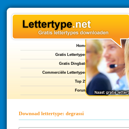
Home
Gratis Lettertypes
Gratis Dingbats
Commerciële Lettertypes
Top 25
Forum
Downoad lettertype: degrassi