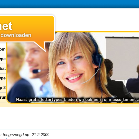
ome
types
bats
ypes
p 25
orum
s toegevoegd op: 21-2-2009.