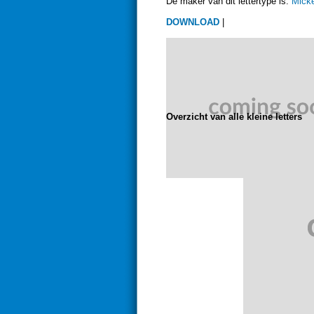
De maker van dit lettertype is:
Mick
DOWNLOAD
|
Overzicht van alle kleine letters