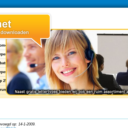
ome
types
bats
ypes
p 25
orum
evoegd op: 14-1-2009.