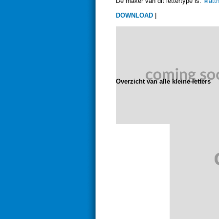
De maker van dit lettertype is:
Matt
DOWNLOAD
|
Overzicht van alle kleine letters