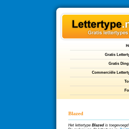
H
Gratis Letter
Gratis Ding
Commerciële Lettert
To
F
Blazed
Het lettertype
Blazed
is toegevoegd 