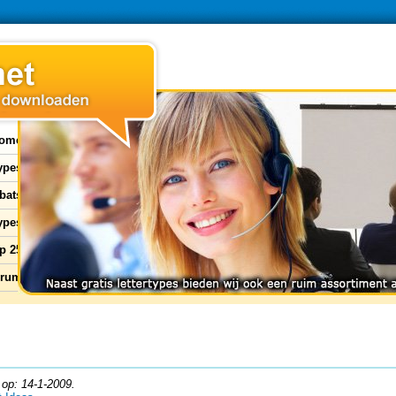
ome
types
bats
ypes
p 25
orum
op: 14-1-2009.