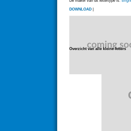
De maker van dit lettertype is:
Brigh
DOWNLOAD
|
Overzicht van alle kleine letters