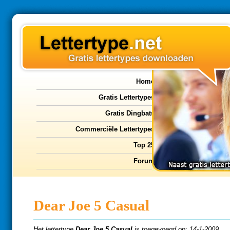
Home
Gratis Lettertypes
Gratis Dingbats
Commerciële Lettertypes
Top 25
Forum
Dear Joe 5 Casual
Het lettertype
Dear Joe 5 Casual
is toegevoegd op: 14-1-2009.