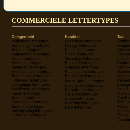
COMMERCIELE LETTERTYPES
Gelegenheid
Karakter
Taal
Verjaardag lettertypes
Assertieve lettertypes
Arabisc
Bekronings lettertypes
Rustige lettertypes
Bengaal
Baby lettertypes
Klassieke lettertypes
Chinese
Verjaardags lettertypes
Coole lettertypes
Chinese
Kerts lettertypes
Gevoelige lettertypes
Indisch
Pasen lettertypes
Elegante lettertypes
Gujarati
Vaderdag lettertypes
Grappige lettertypes
Gurmukh
Vriendschaps lettertypes
Futuristische lettertypes
Hebreeu
Beterschaps lettertypes
Historische lettertypes
Japanse
Halloween lettertypes
Kannada
Industri�le Lettertypes
Toewijdings lettertypes
Koreaan
Bescheiden lettertypes
Moederdag lettertypes
Latin 1 
Natuurlijke lettertypes
Feest lettertypes
Malayal
Serieuze lettertypes
Sports lettertypes
Pan-Eur
Stoere lettertypes
Sympathie lettertypes
Tamil l
Krachtige lettertypes
Bedank lettertypes
Telugu 
Rare lettertypes
Valentijnsdag lettertypes
Thaana 
Huwelijks lettertypes
Thaise 
Vietnam