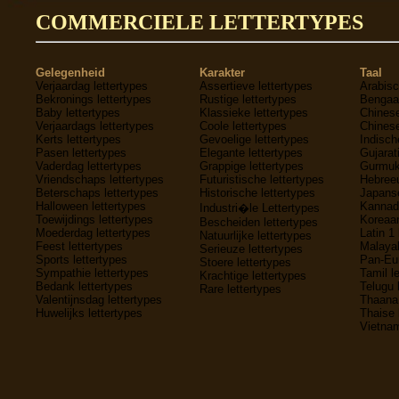
COMMERCIELE LETTERTYPES
Gelegenheid
Karakter
Taal
Verjaardag lettertypes
Assertieve lettertypes
Arabisc
Bekronings lettertypes
Rustige lettertypes
Bengaal
Baby lettertypes
Klassieke lettertypes
Chinese
Verjaardags lettertypes
Coole lettertypes
Chinese
Kerts lettertypes
Gevoelige lettertypes
Indisch
Pasen lettertypes
Elegante lettertypes
Gujarati
Vaderdag lettertypes
Grappige lettertypes
Gurmukh
Vriendschaps lettertypes
Futuristische lettertypes
Hebreeu
Beterschaps lettertypes
Historische lettertypes
Japanse
Halloween lettertypes
Kannada
Industri�le Lettertypes
Toewijdings lettertypes
Koreaan
Bescheiden lettertypes
Moederdag lettertypes
Latin 1 
Natuurlijke lettertypes
Feest lettertypes
Malayal
Serieuze lettertypes
Sports lettertypes
Pan-Eur
Stoere lettertypes
Sympathie lettertypes
Tamil l
Krachtige lettertypes
Bedank lettertypes
Telugu 
Rare lettertypes
Valentijnsdag lettertypes
Thaana 
Huwelijks lettertypes
Thaise 
Vietnam