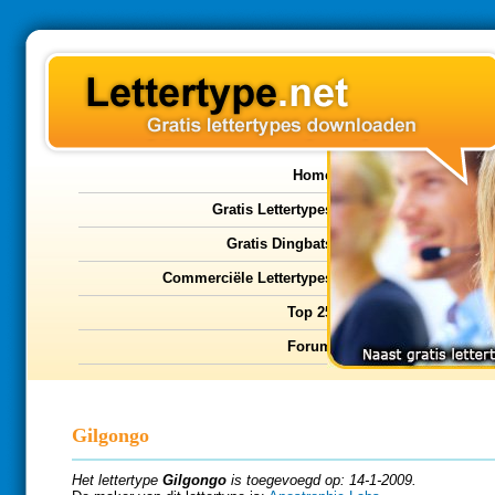
Home
Gratis Lettertypes
Gratis Dingbats
Commerciële Lettertypes
Top 25
Forum
Gilgongo
Het lettertype
Gilgongo
is toegevoegd op: 14-1-2009.