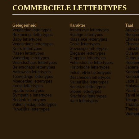
COMMERCIELE LETTERTYPES
Gelegenheid
Karakter
Taal
Verjaardag lettertypes
Assertieve lettertypes
Arabisc
Bekronings lettertypes
Rustige lettertypes
Bengaal
Baby lettertypes
Klassieke lettertypes
Chinese
Verjaardags lettertypes
Coole lettertypes
Chinese
Kerts lettertypes
Gevoelige lettertypes
Indisch
Pasen lettertypes
Elegante lettertypes
Gujarati
Vaderdag lettertypes
Grappige lettertypes
Gurmukh
Vriendschaps lettertypes
Futuristische lettertypes
Hebreeu
Beterschaps lettertypes
Historische lettertypes
Japanse
Halloween lettertypes
Kannada
Industri�le Lettertypes
Toewijdings lettertypes
Koreaan
Bescheiden lettertypes
Moederdag lettertypes
Latin 1 
Natuurlijke lettertypes
Feest lettertypes
Malayal
Serieuze lettertypes
Sports lettertypes
Pan-Eur
Stoere lettertypes
Sympathie lettertypes
Tamil l
Krachtige lettertypes
Bedank lettertypes
Telugu 
Rare lettertypes
Valentijnsdag lettertypes
Thaana 
Huwelijks lettertypes
Thaise 
Vietnam