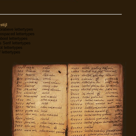
stijl
ratieve lettertypes
ospaced lettertypes
ool lettertypes
 Serif lettertypes
pt lettertypes
f lettertypes