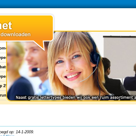
ome
types
bats
ypes
p 25
orum
oegd op: 14-1-2009.