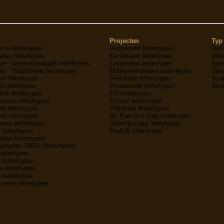
Projecten
Typ 
che lettertypes
Visitekaart lettertypes
Deco
lse lettertypes
Kerstkaart lettertypes
Mon
e - Vereenvoudigde lettertypes
Creativiteit lettertypes
Symb
e - Traditionele lettertypes
Milieuvriendelijke lettertypes
Sans
he lettertypes
Felicitatie lettertypes
Scri
ti lettertypes
Presentatie lettertypes
Seri
hi lettertypes
CV lettertypes
uwse lettertypes
School lettertypes
e lettertypes
Plakboek lettertypes
a lettertypes
St. Patrick's Dag lettertypes
nse lettertypes
Valentijnsdag lettertypes
1 lettertypes
Bruiloft lettertypes
lam lettertypes
uropees (WGL) lettertypes
lettertypes
 lettertypes
 lettertypes
 lettertypes
mese lettertypes