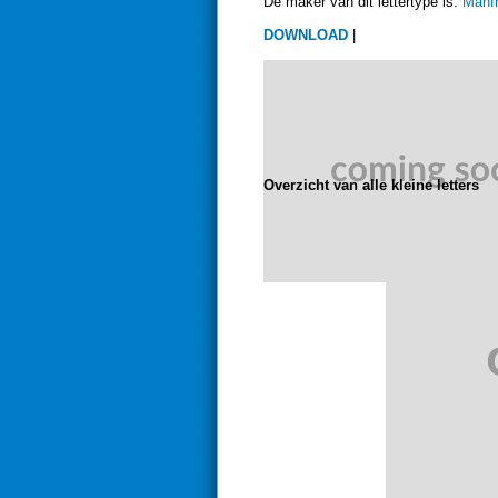
De maker van dit lettertype is:
Manfr
DOWNLOAD
|
Overzicht van alle kleine letters