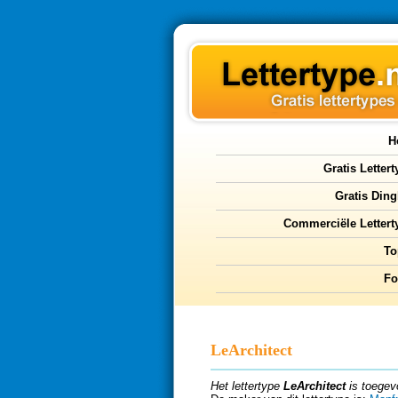
H
Gratis Letter
Gratis Ding
Commerciële Lettert
To
F
LeArchitect
Het lettertype
LeArchitect
is toegev