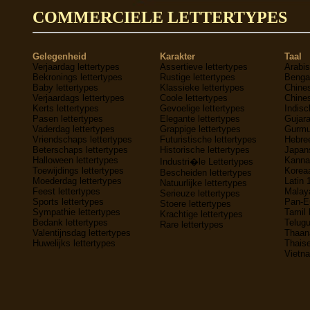
COMMERCIELE LETTERTYPES
Gelegenheid
Karakter
Taal
Verjaardag lettertypes
Assertieve lettertypes
Arabis
Bekronings lettertypes
Rustige lettertypes
Bengaa
Baby lettertypes
Klassieke lettertypes
Chines
Verjaardags lettertypes
Coole lettertypes
Chines
Kerts lettertypes
Gevoelige lettertypes
Indisc
Pasen lettertypes
Elegante lettertypes
Gujara
Vaderdag lettertypes
Grappige lettertypes
Gurmuk
Vriendschaps lettertypes
Futuristische lettertypes
Hebree
Beterschaps lettertypes
Historische lettertypes
Japans
Halloween lettertypes
Kannad
Industri�le Lettertypes
Toewijdings lettertypes
Koreaa
Bescheiden lettertypes
Moederdag lettertypes
Latin 
Natuurlijke lettertypes
Feest lettertypes
Malaya
Serieuze lettertypes
Sports lettertypes
Pan-E
Stoere lettertypes
Sympathie lettertypes
Tamil 
Krachtige lettertypes
Bedank lettertypes
Telugu
Rare lettertypes
Valentijnsdag lettertypes
Thaana
Huwelijks lettertypes
Thaise
Vietna