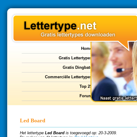
Home
Gratis Lettertypes
Gratis Dingbats
Commerciële Lettertypes
Top 25
Forum
Led Board
Het lettertype
Led Board
is toegevoegd op: 20-3-2009.