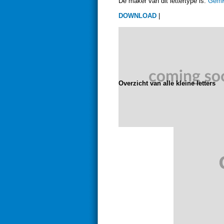
De maker van dit lettertype is:
GemF
DOWNLOAD
|
Overzicht van alle kleine letters