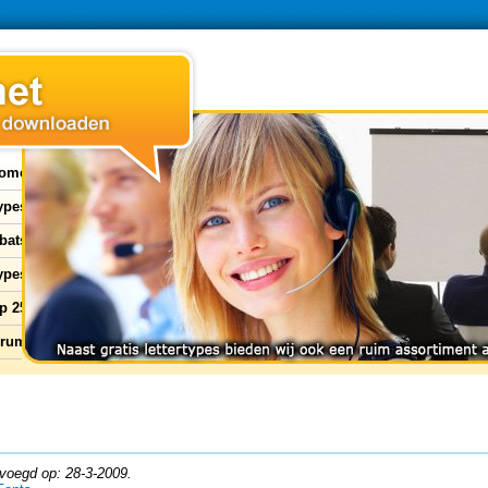
ome
types
bats
ypes
p 25
orum
voegd op: 28-3-2009.