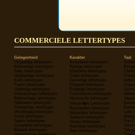
COMMERCIELE LETTERTYPES
Gelegenheid
Karakter
Taal
Verjaardag lettertypes
Assertieve lettertypes
Arabis
Bekronings lettertypes
Rustige lettertypes
Bengaa
Baby lettertypes
Klassieke lettertypes
Chines
Verjaardags lettertypes
Coole lettertypes
Chines
Kerts lettertypes
Gevoelige lettertypes
Indisc
Pasen lettertypes
Elegante lettertypes
Gujara
Vaderdag lettertypes
Grappige lettertypes
Gurmuk
Vriendschaps lettertypes
Futuristische lettertypes
Hebree
Beterschaps lettertypes
Historische lettertypes
Japans
Halloween lettertypes
Kannad
Industri�le Lettertypes
Toewijdings lettertypes
Koreaa
Bescheiden lettertypes
Moederdag lettertypes
Latin 
Natuurlijke lettertypes
Feest lettertypes
Malaya
Serieuze lettertypes
Sports lettertypes
Pan-E
Stoere lettertypes
Sympathie lettertypes
Tamil 
Krachtige lettertypes
Bedank lettertypes
Telugu
Rare lettertypes
Valentijnsdag lettertypes
Thaana