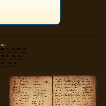
stijl
ratieve lettertypes
ospaced lettertypes
ool lettertypes
 Serif lettertypes
pt lettertypes
f lettertypes