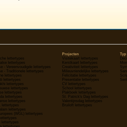
Projecten
Typ 
che lettertypes
Visitekaart lettertypes
Deco
lse lettertypes
Kerstkaart lettertypes
Mon
e - Vereenvoudigde lettertypes
Creativiteit lettertypes
Symb
e - Traditionele lettertypes
Milieuvriendelijke lettertypes
Sans
he lettertypes
Felicitatie lettertypes
Scri
ti lettertypes
Presentatie lettertypes
Seri
hi lettertypes
CV lettertypes
uwse lettertypes
School lettertypes
e lettertypes
Plakboek lettertypes
a lettertypes
St. Patrick's Dag lettertypes
nse lettertypes
Valentijnsdag lettertypes
1 lettertypes
Bruiloft lettertypes
lam lettertypes
uropees (WGL) lettertypes
lettertypes
 lettertypes
 lettertypes