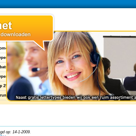
ome
types
bats
ypes
p 25
orum
gd op: 14-1-2009.