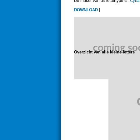
De maker van dit lettertype is:
Cyba
DOWNLOAD
|
Overzicht van alle kleine letters