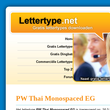
Home
Gratis Lettertypes
Gratis Dingbats
Commerciële Lettertypes
Top 25
Forum
PW Thai Monospaced EG
Het lettertype
PW Thai Monospaced EG
is toegevoegd op: 24-2-