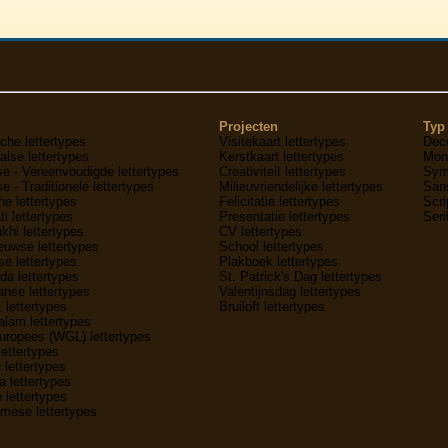
Projecten
Typ 
che lettertypes
Visitekaart lettertypes
Deco
lse lettertypes
Kerstkaart lettertypes
Mon
e - Vereenvoudigde lettertypes
Creativiteit lettertypes
Symb
e - Traditionele lettertypes
Milieuvriendelijke lettertypes
Sans
he lettertypes
Felicitatie lettertypes
Scri
ti lettertypes
Presentatie lettertypes
Seri
hi lettertypes
CV lettertypes
uwse lettertypes
School lettertypes
e lettertypes
Plakboek lettertypes
a lettertypes
St. Patrick's Dag lettertypes
nse lettertypes
Valentijnsdag lettertypes
1 lettertypes
Bruiloft lettertypes
lam lettertypes
uropees (WGL) lettertypes
lettertypes
 lettertypes
 lettertypes
 lettertypes
mese lettertypes