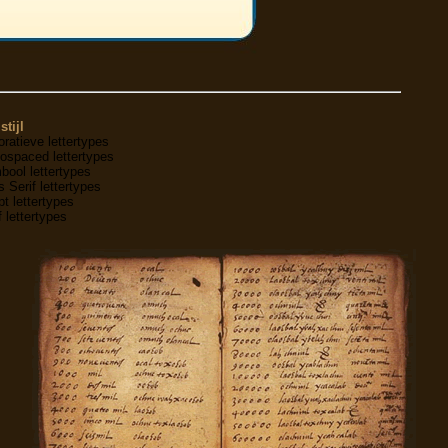
stijl
ratieve lettertypes
ospaced lettertypes
ool lettertypes
 Serif lettertypes
pt lettertypes
f lettertypes