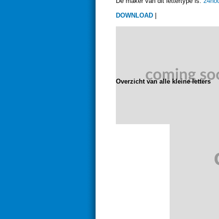
De maker van dit lettertype is:
24hou
DOWNLOAD
|
Overzicht van alle kleine letters