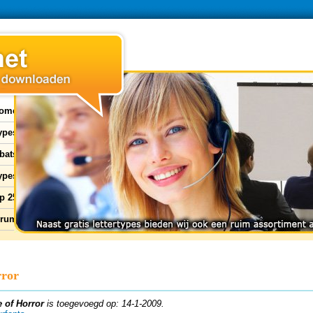
ome
types
bats
ypes
p 25
orum
rror
 of Horror
is toegevoegd op: 14-1-2009.