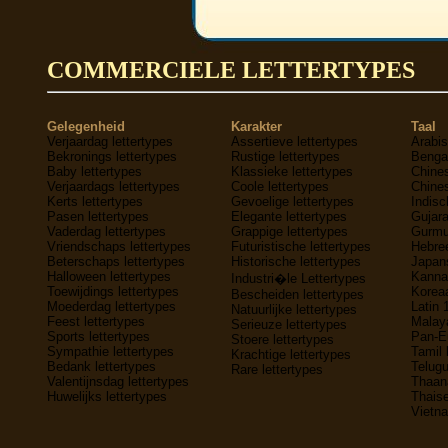
COMMERCIELE LETTERTYPES
Gelegenheid
Karakter
Taal
Verjaardag lettertypes
Assertieve lettertypes
Arabis
Bekronings lettertypes
Rustige lettertypes
Bengaa
Baby lettertypes
Klassieke lettertypes
Chines
Verjaardags lettertypes
Coole lettertypes
Chines
Kerts lettertypes
Gevoelige lettertypes
Indisc
Pasen lettertypes
Elegante lettertypes
Gujara
Vaderdag lettertypes
Grappige lettertypes
Gurmuk
Vriendschaps lettertypes
Futuristische lettertypes
Hebree
Beterschaps lettertypes
Historische lettertypes
Japans
Halloween lettertypes
Kannad
Industri�le Lettertypes
Toewijdings lettertypes
Koreaa
Bescheiden lettertypes
Moederdag lettertypes
Latin 
Natuurlijke lettertypes
Feest lettertypes
Malaya
Serieuze lettertypes
Sports lettertypes
Pan-E
Stoere lettertypes
Sympathie lettertypes
Tamil 
Krachtige lettertypes
Bedank lettertypes
Telugu
Rare lettertypes
Valentijnsdag lettertypes
Thaana
Huwelijks lettertypes
Thaise
Vietna