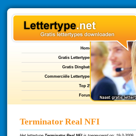
Home
Gratis Lettertypes
Gratis Dingbats
Commerciële Lettertypes
Top 25
Forum
Terminator Real NFI
Het lettertype
Terminator Real NFI
is toegevoegd op: 19-3-2009.