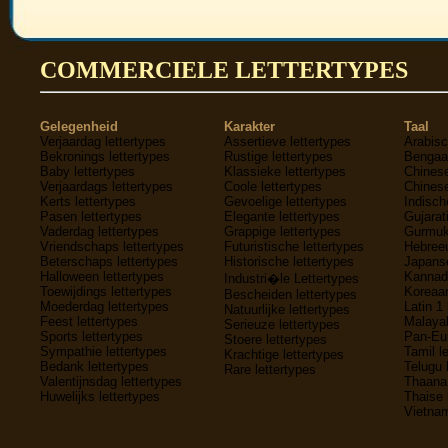
COMMERCIELE LETTERTYPES
Gelegenheid
Karakter
Taal
Verjaardag lettertypes
Assertieve lettertypes
Arabisc
Bekronings lettertypes
Rustige lettertypes
Bengaal
Baby lettertypes
Klassieke lettertypes
Chinese
Verjaardags lettertypes
Coole lettertypes
Chinese
Kerts lettertypes
Gevoelige lettertypes
Indisch
Pasen lettertypes
Elegante lettertypes
Gujarati
Vaderdag lettertypes
Grappige lettertypes
Gurmukh
Vriendschaps lettertypes
Futuristische lettertypes
Hebreeu
Beterschaps lettertypes
Historische lettertypes
Japanse
Halloween lettertypes
Kannada
Industri�le Lettertypes
Toewijdings lettertypes
Koreaan
Bescheiden lettertypes
Moederdag lettertypes
Latin 1 
Natuurlijke lettertypes
Feest lettertypes
Malayal
Serieuze lettertypes
Sports lettertypes
Pan-Eur
Stoere lettertypes
Sympathie lettertypes
Tamil l
Krachtige lettertypes
Bedank lettertypes
Telugu 
Rare lettertypes
Valentijnsdag lettertypes
Thaana 
Huwelijks lettertypes
Thaise 
Vietnam