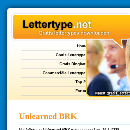
Home
Gratis Lettertypes
Gratis Dingbats
Commerciële Lettertypes
Top 25
Forum
Unlearned BRK
Het lettertype
Unlearned BRK
is toegevoegd op: 14-1-2009.