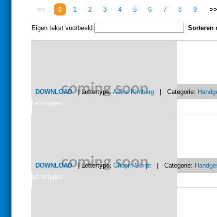
<<
0
1
2
3
4
5
6
7
8
9
>
Eigen tekst voorbeeld:
Sorteren 
DOWNLOAD
| Lettertype:
Adine Kirnberg
| Categorie:
Handg
Lettertypes
DOWNLOAD
| Lettertype:
Chopin Script
| Categorie:
Handge
Lettertypes