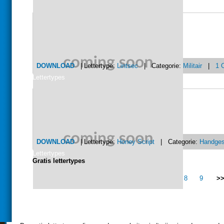
DOWNLOAD
| Lettertype:
Lintsec
| Categorie:
Militair
|
1 
Lettertypes
DOWNLOAD
| Lettertype:
Honey Script
| Categorie:
Handges
Lettertypes
Gratis lettertypes
<<
0
1
2
3
4
5
6
7
8
9
>