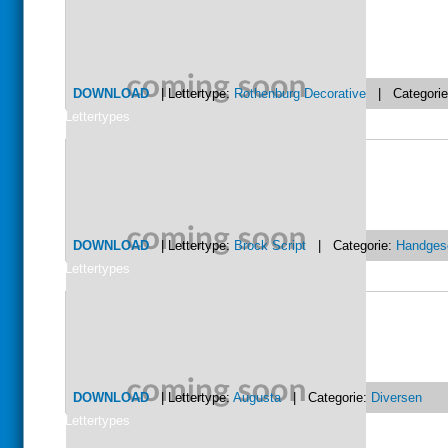
DOWNLOAD
| Lettertype:
Rothenburg Decorative
| Categori
Lettertypes
DOWNLOAD
| Lettertype:
Brock Script
| Categorie:
Handges
Lettertypes
DOWNLOAD
| Lettertype:
Augusta
| Categorie:
Diversen
Lettertypes