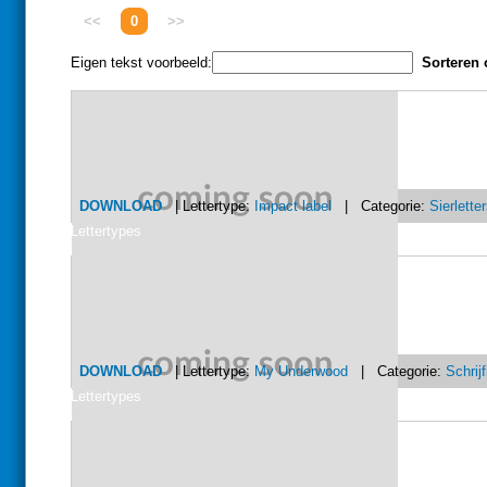
<<
0
>>
Eigen tekst voorbeeld:
Sorteren 
DOWNLOAD
| Lettertype:
Impact label
| Categorie:
Sierlette
Lettertypes
DOWNLOAD
| Lettertype:
My Underwood
| Categorie:
Schrij
Lettertypes