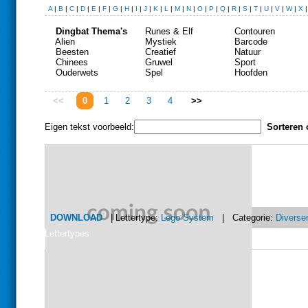
A
|
B
|
C
|
D
|
E
|
F
|
G
|
H
|
I
|
J
|
K
|
L
|
M
|
N
|
O
|
P
|
Q
|
R
|
S
|
T
|
U
|
V
|
W
|
X
Dingbat Thema's
Runes & Elf
Contouren
Alien
Mystiek
Barcode
Beesten
Creatief
Natuur
Chinees
Gruwel
Sport
Ouderwets
Spel
Hoofden
<<
0
1
2
3
4
>>
Eigen tekst voorbeeld:
Sorteren 
DOWNLOAD
| Lettertype:
Lego System
| Categorie:
Diverse
Lettertypes