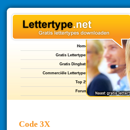
Home
Gratis Lettertypes
Gratis Dingbats
Commerciële Lettertypes
Top 25
Forum
Code 3X