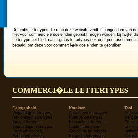
De gratis lettertypes die u op deze website vindt zijn eigendom van de
niet voor commerciele doeleinden gebruikt mogen worden, bij twijfel di
Lettertype.net biedt naast gratis lettertypes ook een groot assortiment
betaald, om deze voor commerci�le doeleinden te gebruiken.
COMMERCI�LE LETTERTYPES
Gelegenheid
Karakter
Taal
Verjaardag lettertypes
Assertieve lettertypes
Arabisc
Bekronings lettertypes
Rustige lettertypes
Bengaal
Baby lettertypes
Klassieke lettertypes
Chinese
Verjaardags lettertypes
Coole lettertypes
Chinese
Kerts lettertypes
Gevoelige lettertypes
Indisch
Pasen lettertypes
Elegante lettertypes
Gujarati