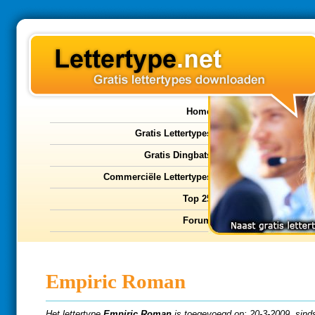
Home
Gratis Lettertypes
Gratis Dingbats
Commerciële Lettertypes
Top 25
Forum
Empiric Roman
Het lettertype
Empiric Roman
is toegevoegd op: 20-3-2009, sinds