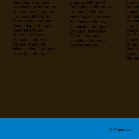
Vaderdag lettertypes
Grappige lettertypes
Gurmukh
Vriendschaps lettertypes
Futuristische lettertypes
Hebreeu
Beterschaps lettertypes
Historische lettertypes
Japanse
Halloween lettertypes
Kannada
Industri�le Lettertypes
Toewijdings lettertypes
Koreaan
Bescheiden lettertypes
Moederdag lettertypes
Latin 1 
Natuurlijke lettertypes
Feest lettertypes
Malayal
Serieuze lettertypes
Sports lettertypes
Pan-Eur
Stoere lettertypes
Sympathie lettertypes
Tamil l
Krachtige lettertypes
Bedank lettertypes
Telugu 
Rare lettertypes
Valentijnsdag lettertypes
Thaana 
Huwelijks lettertypes
Thaise 
Vietnam
© Copyright
Let