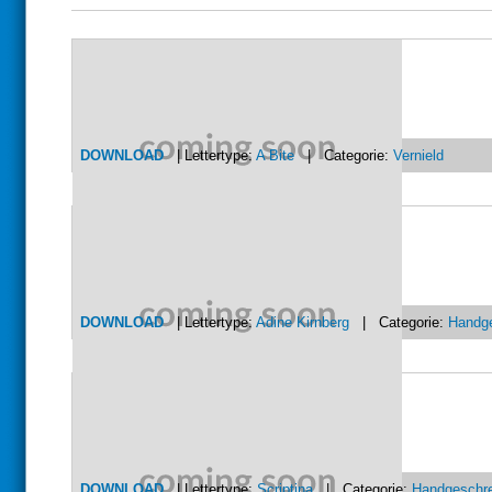
DOWNLOAD
| Lettertype:
A Bite
| Categorie:
Vernield
DOWNLOAD
| Lettertype:
Adine Kirnberg
| Categorie:
Handg
DOWNLOAD
| Lettertype:
Scriptina
| Categorie:
Handgeschr