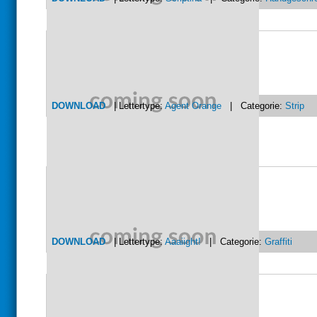
DOWNLOAD
| Lettertype:
Agent Orange
| Categorie:
Strip
DOWNLOAD
| Lettertype:
Aaaiight!
| Categorie:
Graffiti