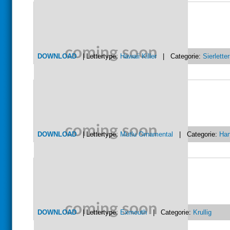
DOWNLOAD
| Lettertype:
Hawaii Killer
| Categorie:
Sierlette
DOWNLOAD
| Lettertype:
Mutlu Ornamental
| Categorie:
Han
DOWNLOAD
| Lettertype:
Exmouth
| Categorie:
Krullig