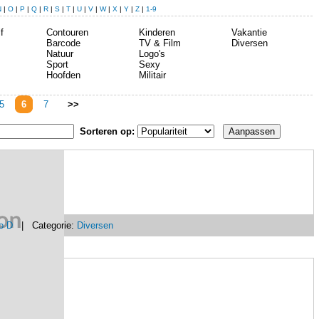
N
|
O
|
P
|
Q
|
R
|
S
|
T
|
U
|
V
|
W
|
X
|
Y
|
Z
|
1-9
f
Contouren
Kinderen
Vakantie
Barcode
TV & Film
Diversen
Natuur
Logo's
Sport
Sexy
Hoofden
Militair
5
6
7
>>
Sorteren op:
o D
| Categorie:
Diversen