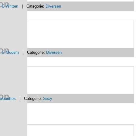
 G Written
| Categorie:
Diversen
t G Modern
| Categorie:
Diversen
ilouettes
| Categorie:
Sexy