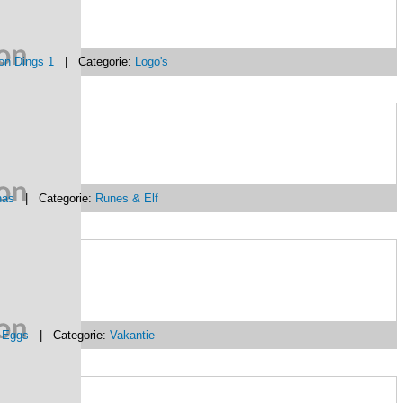
on Dings 1
| Categorie:
Logo's
has
| Categorie:
Runes & Elf
n Eggs
| Categorie:
Vakantie