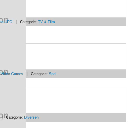
on UFO
| Categorie:
TV & Film
 Video Games
| Categorie:
Spel
| Categorie:
Diversen