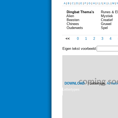
A
|
B
|
C
|
D
|
E
|
F
|
G
|
H
|
I
|
J
|
K
|
L
|
M
|
Dingbat Thema's
Runes & El
Alien
Mystiek
Beesten
Creatief
Chinees
Gruwel
Ouderwets
Spel
<<
0
1
2
3
4
Eigen tekst voorbeeld:
DOWNLOAD
| Lettertype:
AI kels
Lettertypes