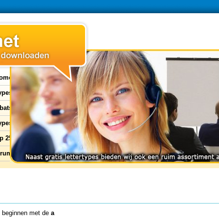
ome
types
bats
ypes
p 25
orum
 beginnen met de
a