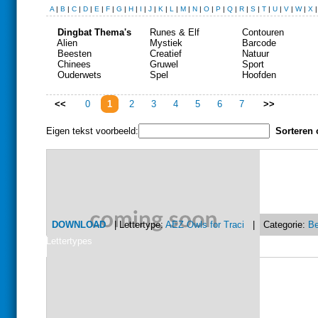
A
|
B
|
C
|
D
|
E
|
F
|
G
|
H
|
I
|
J
|
K
|
L
|
M
|
N
|
O
|
P
|
Q
|
R
|
S
|
T
|
U
|
V
|
W
|
X
Dingbat Thema's
Runes & Elf
Contouren
Alien
Mystiek
Barcode
Beesten
Creatief
Natuur
Chinees
Gruwel
Sport
Ouderwets
Spel
Hoofden
<<
0
1
2
3
4
5
6
7
>>
Eigen tekst voorbeeld:
Sorteren 
DOWNLOAD
| Lettertype:
AEZ Owls for Traci
| Categorie:
Be
Lettertypes