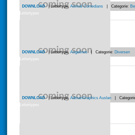
DOWNLOAD
| Lettertype:
Animal Comedians
| Categorie:
Be
Lettertypes
DOWNLOAD
| Lettertype:
Angelinos
| Categorie:
Diversen
Lettertypes
DOWNLOAD
| Lettertype:
AdmanGraphics Auslan
| Categori
Lettertypes