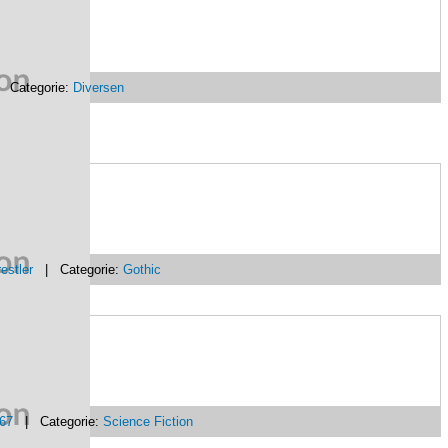
Categorie:
Diversen
estler
| Categorie:
Gothic
867
| Categorie:
Science Fiction