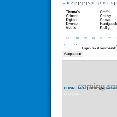
A
|
B
|
C
|
D
|
E
|
F
|
G
|
H
|
I
|
J
|
K
|
L
|
M
|
Thema's
Graffiti
Chinees
Groovy
Digitaal
Gruwel
Diversen
Handgesch
Gothic
Krullig
<<
18
19
20
21
22
37
>>
Eigen tekst voorbeeld:
DOWNLOAD
| Lettertype:
Aweso
Lettertypes