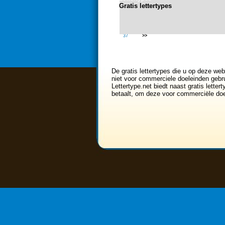
Gratis lettertypes
<<
18
19
20
21
22
37
>>
De gratis lettertypes die u op deze web
niet voor commerciele doeleinden gebru
Lettertype.net biedt naast gratis lette
betaalt, om deze voor commerciële doe