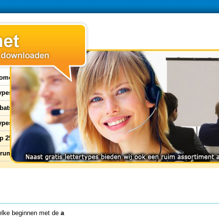
ome
types
bats
ypes
p 25
orum
lke beginnen met de
a