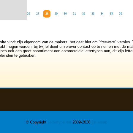
23
24
25
26
27
28
29
30
31
32
33
34
35
36
site vindt zijn eigendom van de makers, het gaat hier om "freeware" versies. 
ikt mogen worden, bij twijfel dient u hierover contact op te nemen met de mak
rtypes ook een groot assortiment aan commerciële lettertypes aan, dit zijn lett
leinden te gebruiken.
© Copyright
Lettertype.net
2009-2026 |
sitemap