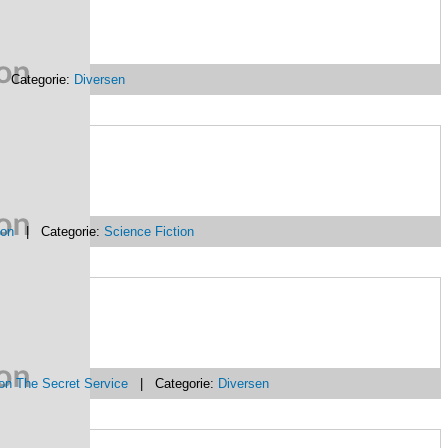
Categorie:
Diversen
ion
| Categorie:
Science Fiction
on The Secret Service
| Categorie:
Diversen