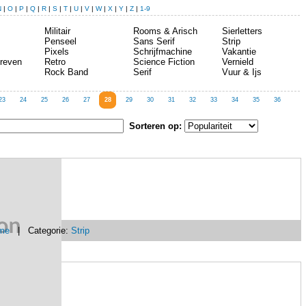
N
|
O
|
P
|
Q
|
R
|
S
|
T
|
U
|
V
|
W
|
X
|
Y
|
Z
|
1-9
Militair
Rooms & Arisch
Sierletters
Penseel
Sans Serif
Strip
Pixels
Schrijfmachine
Vakantie
reven
Retro
Science Fiction
Vernield
Rock Band
Serif
Vuur & Ijs
23
24
25
26
27
28
29
30
31
32
33
34
35
36
Sorteren op:
me
| Categorie:
Strip