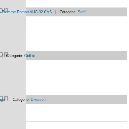
8 Extreme Roman AUG-32 CAS
| Categorie:
Serif
| Categorie:
Gothic
age
| Categorie:
Diversen