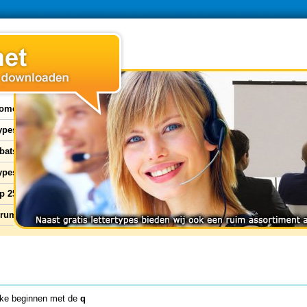
ome
types
bats
ypes
p 25
orum
ke beginnen met de
q