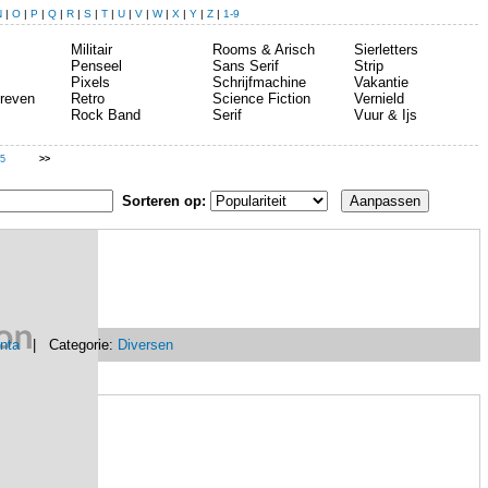
N
|
O
|
P
|
Q
|
R
|
S
|
T
|
U
|
V
|
W
|
X
|
Y
|
Z
|
1-9
Militair
Rooms & Arisch
Sierletters
Penseel
Sans Serif
Strip
Pixels
Schrijfmachine
Vakantie
reven
Retro
Science Fiction
Vernield
Rock Band
Serif
Vuur & Ijs
5
>>
Sorteren op:
nta
| Categorie:
Diversen