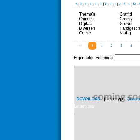
A
|
B
|
C
|
D
|
E
|
F
|
G
|
H
|
I
|
J
|
K
|
L
|
M
|
Thema's
Graffiti
Chinees
Groovy
Digitaal
Gruwel
Diversen
Handgesch
Gothic
Krullig
<<
0
1
2
3
4
Eigen tekst voorbeeld:
DOWNLOAD
| Lettertype:
Quadra
Lettertypes