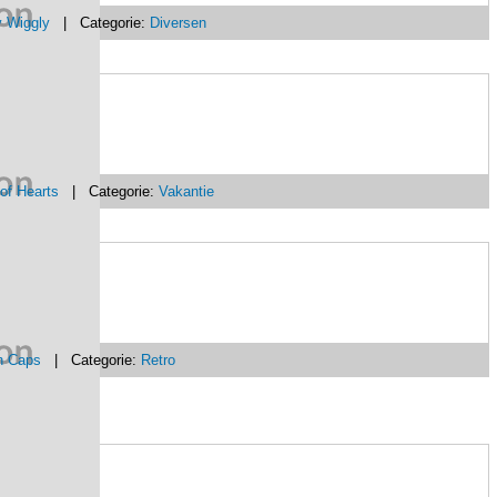
y Wiggly
| Categorie:
Diversen
of Hearts
| Categorie:
Vakantie
n Caps
| Categorie:
Retro