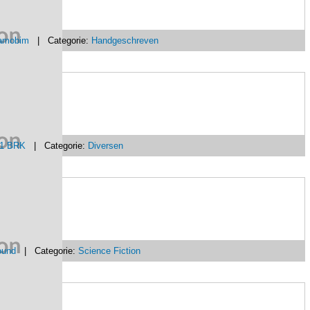
amobim
| Categorie:
Handgeschreven
 1 BRK
| Categorie:
Diversen
ound
| Categorie:
Science Fiction