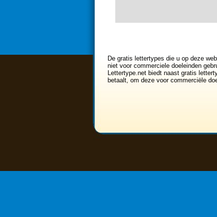
<<
0
1
2
3
4
De gratis lettertypes die u op deze web
niet voor commerciele doeleinden gebru
Lettertype.net biedt naast gratis lette
betaalt, om deze voor commerciële doe