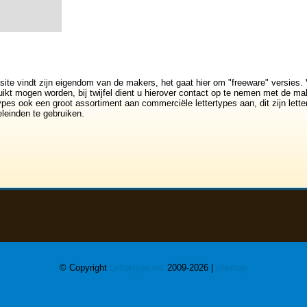
5
>>
site vindt zijn eigendom van de makers, het gaat hier om "freeware" versies. 
ikt mogen worden, bij twijfel dient u hierover contact op te nemen met de mak
rtypes ook een groot assortiment aan commerciële lettertypes aan, dit zijn lett
leinden te gebruiken.
© Copyright
Lettertype.net
2009-2026 |
sitemap