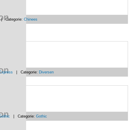
 Categorie:
Chinees
Express
| Categorie:
Diversen
Gothic
| Categorie:
Gothic